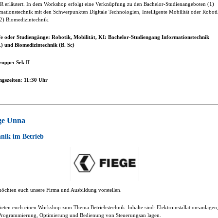
R erläutert. In dem Workshop erfolgt eine Verknüpfung zu den Bachelor-Studienangeboten (1)
mationstechnik mit den Schwerpunkten Digitale Technologien, Intelligente Mobilität oder Robot
2) Biomedizintechnik.
e oder Studiengänge: Robotik, Mobilität, KI: Bachelor-Studiengang Informationstechnik
.) und Biomedizintechnik (B. Sc)
ruppe: Sek II
gszeiten: 11:30 Uhr
ge Unna
nik im Betrieb
öchten euch unsere Firma und Ausbildung vorstellen.
ieten euch einen Workshop zum Thema Betriebstechnik. lnhalte sind: Elektroinstallationsanlagen
rogrammierung, Optimierung und Bedienung von Steuerungsan lagen.