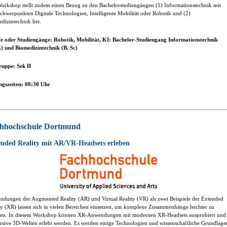
orkshop stellt zudem einen Bezug zu den Bachelorstudiengängen (1) Informationstechnik mit
chwerpunkten Digitale Technologien, Intelligente Mobilität oder Robotik und (2)
dizintechnik her.
e oder Studiengänge: Robotik, Mobilität, KI: Bachelor-Studiengang Informationstechnik
.) und Biomedizintechnik (B. Sc)
ruppe: Sek II
ngszeiten: 08:30 Uhr
hhochschule Dortmund
ended Reality mit AR/VR-Headsets erleben
dungen der Augmented Reality (AR) und Virtual Reality (VR) als zwei Beispiele der Extended
ty (XR) lassen sich in vielen Bereichen einsetzen, um komplexe Zusammenhänge leichter zu
sen. In diesem Workshop können XR-Anwendungen mit modernen XR-Headsets ausprobiert und
sive 3D-Welten erlebt werden. Es werden einige Technologien und wissenschaftliche Grundlage