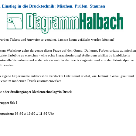
 Einstieg in die Drucktechnik: Mischen, Prüfen, Staunen
erden Tickets und Ausweise so gestaltet, dass sie kaum gefälscht werden können?
esem Workshop gehst du genau dieser Frage auf den Grund. Du lernst, Farben präzise zu mischen
akte Farbtöne zu erreichen - eine echte Herausforderung! Außerdem erhältst du Einblicke in
ssionelle Sicherheitsmerkmale, wie sie auch in der Praxis eingesetzt und von der Kriminalpolizei
ft werden.
 eigene Experimente entdeckst du versteckte Details und erlebst, wie Technik, Genauigkeit und
ivität im modernen Druck zusammenwirken.
fe oder Studiengänge: Medientechnolog*in Druck
ruppe: Sek I
gszeiten: 08:30 // 10:00 // 11:30 Uhr