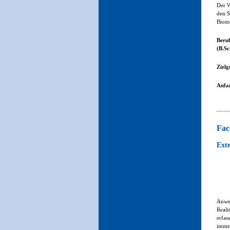
Der W
den S
Biome
Beruf
(B.Sc
Zielg
Anfa
Fac
Ext
Anwen
Reali
erfas
immer