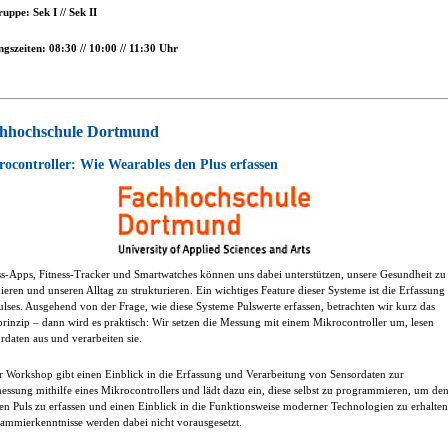
ruppe: Sek I // Sek II
gszeiten: 08:30 // 10:00 // 11:30 Uhr
hhochschule Dortmund
ocontroller: Wie Wearables den Plus erfassen
ss-Apps, Fitness-Tracker und Smartwatches können uns dabei unterstützen, unsere Gesundheit zu
ieren und unseren Alltag zu strukturieren. Ein wichtiges Feature dieser Systeme ist die Erfassung
ulses. Ausgehend von der Frage, wie diese Systeme Pulswerte erfassen, betrachten wir kurz das
rinzip – dann wird es praktisch: Wir setzen die Messung mit einem Mikrocontroller um, lesen
rdaten aus und verarbeiten sie.
r Workshop gibt einen Einblick in die Erfassung und Verarbeitung von Sensordaten zur
essung mithilfe eines Mikrocontrollers und lädt dazu ein, diese selbst zu programmieren, um de
en Puls zu erfassen und einen Einblick in die Funktionsweise moderner Technologien zu erhalten
ammierkenntnisse werden dabei nicht vorausgesetzt.