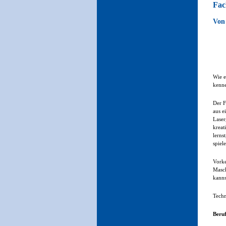
Fac
Von 
Wie e
kenne
Der F
aus e
Laser
kreat
lerns
spiel
Vorke
Masch
kanns
Techn
Beru