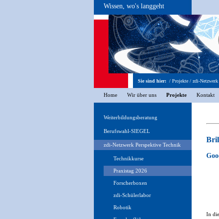
Wissen, wo's langgeht
Sie sind hier:
/
Projekte
/
zdi-Netzwerk
Home
Wir über uns
Projekte
Kontakt
Weiterbildungsberatung
Berufswahl-SIEGEL
Bri
zdi-Netzwerk Perspektive Technik
Good
Technikkurse
Praxistag 2026
Forscherboxen
zdi-Schülerlabor
Robotik
In di