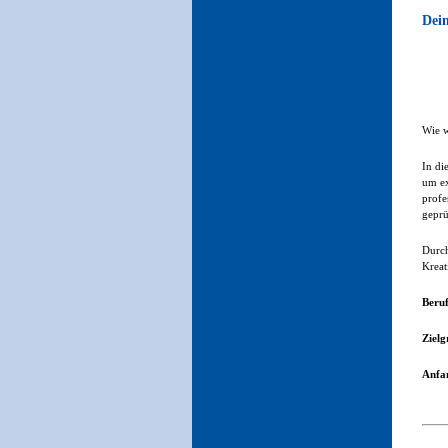
Dein
Wie w
In di
um ex
profe
geprü
Durch
Kreat
Beru
Zielg
Anfan