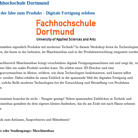
hhochschule Dortmund
der Idee zum Produkt - Digitale Fertigung erleben
ntstehen eigentlich Produkte mit moderner Technik? In diesem Workshop lernst du Technologie
n, die heute in der Industrie, im Maschinenbau und in der Produktentwicklung eingesetzt werde
achbereich Maschinenbau bringt verschiedene digitale Fertigungsmaschinen mit und zeigt dir, w
iner Idee ein reales Produkt werden kann. Du erlebst einen 3D-Drucker und eine
gravurmaschine in Aktion, erfährst, wie diese Technologien funktionieren, und kannst selbst
iv werden. Dabei erhältst du einen Einblick in die spannende Welt der digitalen Fertigung und
t, welche Rolle moderne Technologien bei der Entwicklung und Herstellung von Produkten
en.
nntnisse brauchst du nicht – Neugier genügt! Neben spannenden Einblicken in Technik und
inenbau gestaltest du dein eigenes kleines Andenken, das du am Ende mit nach Hause nehmen
t.
ik zum Anfassen, Ausprobieren und Mitnehmen!
fe oder Studiengänge: Maschinenbau