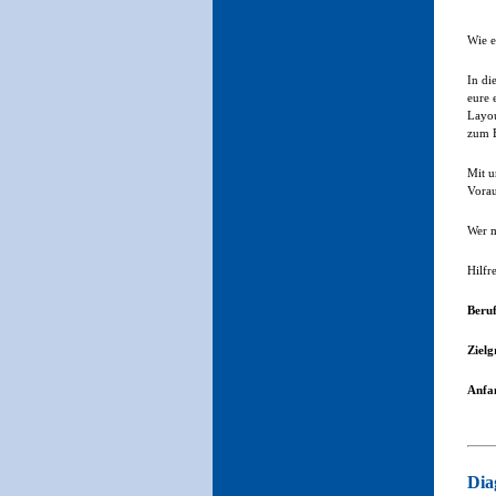
Wie e
In di
eure 
Layou
zum B
Mit u
Vorau
Wer m
Hilfr
Beru
Zielg
Anfan
Di