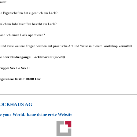
miert.
e Eigenschaften hat eigentlich ein Lack?
elchem Inhaltsstoffen besteht ein Lack?
ann ich einen Lack optimieren?
 und viele weitere Fragen werden auf praktische Art und Weise in diesem Workshop vermittelt.
e oder Studiengänge: Lacklaborant (m/w/d)
ruppe: Sek I // Sek II
gszeiten: 8:30 // 10:00 Uhr
OCKHAUS AG
 your World: baue deine erste Website