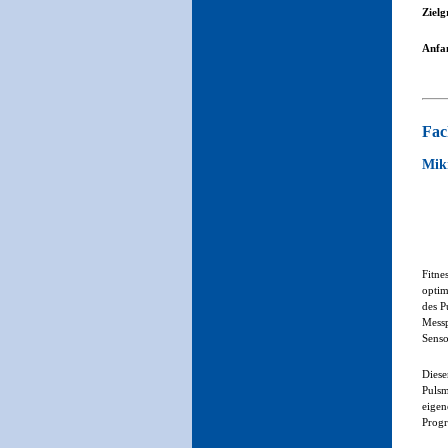
Zielg
Anfan
Fac
Mikr
Fitne
optim
des P
Messp
Senso
Diese
Pulsm
eigen
Progr