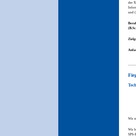
der X
Infor
und (
Beruf
(B.Sc
Zielg
Anfan
Fie
Tech
Wir m
Wir b
SPS-P