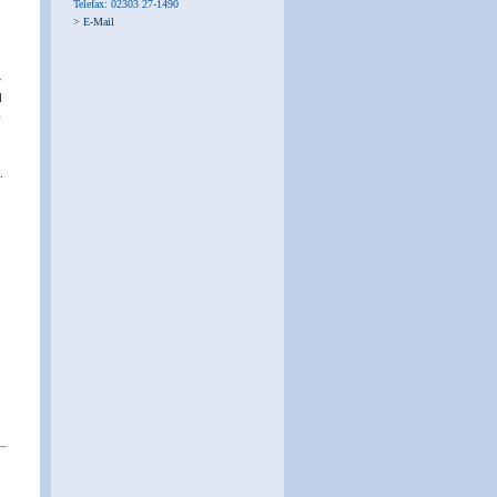
Telefax: 02303 27-1490
> E-Mail
r
d
–
.