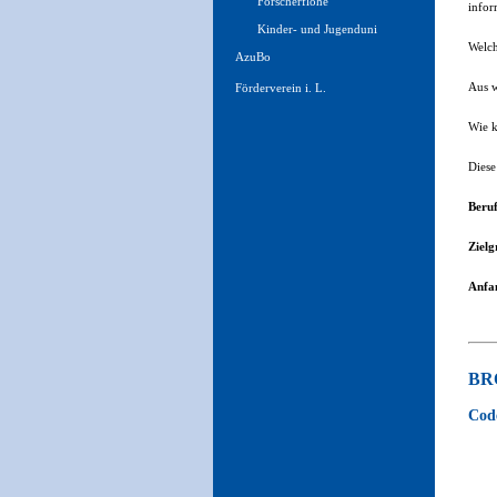
Forscherflöhe
infor
Kinder- und Jugenduni
Welch
AzuBo
Aus w
Förderverein i. L.
Wie k
Diese
Beruf
Zielg
Anfan
BR
Code