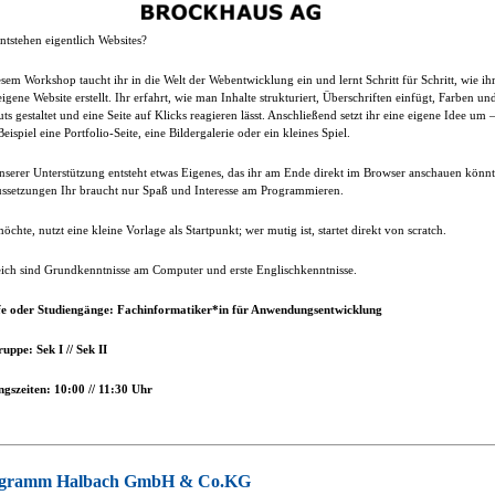
ntstehen eigentlich Websites?
esem Workshop taucht ihr in die Welt der Webentwicklung ein und lernt Schritt für Schritt, wie ih
eigene Website erstellt. Ihr erfahrt, wie man Inhalte strukturiert, Überschriften einfügt, Farben un
ts gestaltet und eine Seite auf Klicks reagieren lässt. Anschließend setzt ihr eine eigene Idee um 
eispiel eine Portfolio-Seite, eine Bildergalerie oder ein kleines Spiel.
nserer Unterstützung entsteht etwas Eigenes, das ihr am Ende direkt im Browser anschauen könnt
ssetzungen Ihr braucht nur Spaß und Interesse am Programmieren.
öchte, nutzt eine kleine Vorlage als Startpunkt; wer mutig ist, startet direkt von scratch.
eich sind Grundkenntnisse am Computer und erste Englischkenntnisse.
fe oder Studiengänge: Fachinformatiker*in für Anwendungsentwicklung
ruppe: Sek I // Sek II
gszeiten: 10:00 // 11:30 Uhr
agramm Halbach GmbH & Co.KG