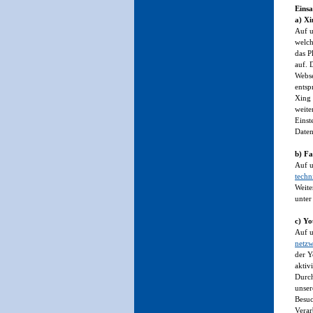
Einsa
a) Xi
Auf u
welch
das P
auf. 
Webse
entsp
Xing
weite
Einst
Daten
b) F
Auf u
techn
Weite
unter
c) Y
Auf u
netzw
der Y
aktiv
Durch
unser
Besu
Verar