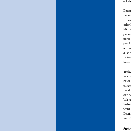
erheb
Pers
Perso
Hieru
oder 
könne
perso
perso
persö
auf a
ausdr
Daten
kann.
Weit
Wir v
gewün
einge
Leist
der d
Wir g
insbe
wenn 
Besti
verpfl
Speic