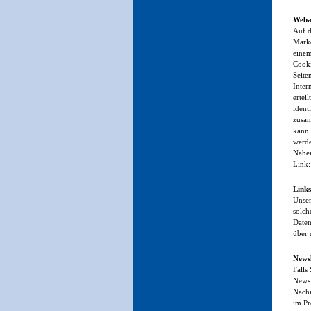
Weba
Auf d
Marke
einem
Cooki
Seite
Inter
ertei
ident
zusam
kann 
werd
Näher
Link
Links
Unser
solch
Daten
über 
Newsl
Falls
Newsl
Nachn
im Pr