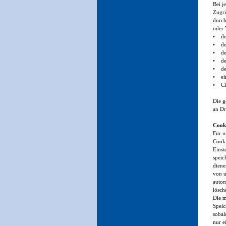
Bei j
Zugri
durch
oder 
• der
• de
• de
• de
• dem
• ein
• Cli
Die g
an Dr
Cook
Für u
Cooki
Einst
speic
diene
von u
autom
lösch
Die m
Speic
sobal
nur e