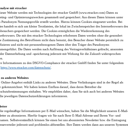
nalyse mit etracker
ieser Website werden mit Technologien der etracker GmbH (www.etracker.com) Daten zu
ting- und Optimierungszwecken gesammelt und gespeichert. Aus diesen Daten können unter
 Pseudonym Nutzungsprofile erstellt werden. Hierzu können Cookies eingesetzt werden. Bei
es handelt es sich um kleine Textdateien, die lokal im Zwischenspeicher des Internetbrowsers des
nbesuchers gespeichert werden. Die Cookies ermöglichen die Wiedererkennung des
netbrowsers. Die mit den etracker-Technologien erhobenen Daten werden ohne die gesondert
lte Zustimmung des Betroffenen nicht dazu benutzt, den Besucher dieser Website persönlich zu
ifizieren und nicht mit personenbezogenen Daten über den Träger des Pseudonyms
mengeführt. Die Daten werden nach Auflösung des Vertragsverhältnisses gelöscht, ansonsten
der Datenerhebung und -speicherung jederzeit mit Wirkung für die Zukunft widersprochen
en.
e Informationen zu den DSGVO-Compliance der etracker GmbH finden Sie unter folgendem
:
https://www.etracker.com/datenschutz/
.
 zu anderen Websites
 Online-Angebot enthält Links zu anderen Websites. Diese Verlinkungen sind in der Regel als
e gekennzeichnet. Wir haben keinen Einfluss darauf, dass deren Betreiber die
schutzbestimmungen einhalten. Wir empfehlen daher, dass Sie sich auch bei anderen Websites
die jeweiligen Datenschutzerklärungen informieren.
etter
 Sie regelmäßige Informationen per E-Mail wünschen, haben Sie die Möglichkeit unseren E-Mail
etter zu abonnieren. Hierfür fragen wir Sie nach Ihrer E-Mail-Adresse und Ihrem Vor- und
amen. Selbstverständlich können Sie einen bei uns abonnierten Newsletter bzw. die Eintragung
esseverteiler jederzeit und problemlos abbestellen. Ihre Daten werden dann aus unseren Systeme