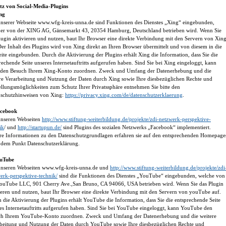
tz von Social-Media-Plugins
ng
nserer Webseite www.wfg-kreis-unna.de sind Funktionen des Dienstes „Xing“ eingebunden,
er von der XING AG, Gänsemarkt 43, 20354 Hamburg, Deutschland betrieben wird. Wenn Sie
lugin aktivieren und nutzen, baut Ihr Browser eine direkte Verbindung mit den Servern von Xin
Der Inhalt des Plugins wird von Xing direkt an Ihren Browser übermittelt und von diesem in die
ite eingebunden. Durch die Aktivierung der Plugins erhält Xing die Information, dass Sie die
rechende Seite unseres Internetauftritts aufgerufen haben. Sind Sie bei Xing eingeloggt, kann
 den Besuch Ihrem Xing-Konto zuordnen. Zweck und Umfang der Datenerhebung und die
re Verarbeitung und Nutzung der Daten durch Xing sowie Ihre diesbezüglichen Rechte und
ellungsmöglichkeiten zum Schutz Ihrer Privatssphäre entnehmen Sie bitte den
schutzhinweisen von Xing:
https://privacy.xing.com/de/datenschutzerklaerung
.
acebook
nseren Webseiten
http://www.stiftung-weiterbildung.de/projekte/zdi-netzwerk-perspektive-
ik
/ und
http://startupun.de/
sind Plugins des sozialen Netzwerks „Facebook“ implementiert.
re Informationen zu den Datenschutzgrundlagen erfahren sie auf den entsprechenden Homepage
 dem Punkt Datenschutzerklärung.
ouTube
nseren Webseiten www.wfg-kreis-unna.de und
http://www.stiftung-weiterbildung.de/projekte/zdi
erk-perspektive-technik/
sind die Funktionen des Dienstes „YouTube“ eingebunden, welche von
ouTube LLC, 901 Cherry Ave.,San Bruno, CA 94066, USA betrieben wird. Wenn Sie das Plugin
ieren und nutzen, baut Ihr Browser eine direkte Verbindung mit den Servern von youTube auf.
 die Aktivierung der Plugins erhält YouTube die Information, dass Sie die entsprechende Seite
es Internetauftritts aufgerufen haben. Sind Sie bei YouTube eingeloggt, kann YouTube den
ch Ihrem YouTube-Konto zuordnen. Zweck und Umfang der Datenerhebung und die weitere
beitung und Nutzung der Daten durch YouTube sowie Ihre diesbezüglichen Rechte und