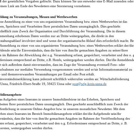
 der gesetzlichen Vorgaben gelöscht. Dazu können Sie uns entweder eine E-Mail zusenden oder
einen Link am Ende des Newsletters eine Stornierung vornehmen.
ldung zu Veranstaltungen, Messen und Wettbewerben
ine Anmeldung zu einer von uns organisierten Veranstaltung bzw. eines Wettbewerbes ist das
en, Speichern und Verarbeiten Ihrer persönlichen Daten unumgänglich. Dies geschieht
hließlich zum Zweck der Organisation und Durchführung der Veranstaltung. Die in diesem
menhang erhobenen Daten werden nur an Dritte weitergegeben, die direkt in den
staltungsablauf involviert sind und wenn der organisatorische Ablauf dies erforderlich macht. Be
 Anmeldung zu einer von uns organisierten Veranstaltung bzw. eines Wettbewerbes erklärt der/die
dende sein/ihr Einverständnis, dass die hier von ihm/ihr gemachten Angaben zu seiner/ihrer
n im Rahmen der Abwicklung der o.g. Veranstaltung erfasst, gespeichert, verarbeitet und den o. 
dernissen entsprechend an Dritte, z.B. Hotels, weitergegeben werden dürfen. Der/die Anmeldend
rt sich außerdem damit einverstanden, dass im Zuge der Veranstaltung eventuell Foto- oder
ufnahmen zur medialen Verwendung vorgenommen werden und er/sie Informationsmaterial zu
- und themenverwandten Veranstaltungen per Email oder Post erhält.
inverständniserklärung kann jederzeit schriftlich widerrufen werden an: Wirtschaftsförderung
 Unna, Friedrich-Ebert-Straße 19, 59425 Unna oder
post@wfg-kreis-unna.de
bilienangebote
as Aufgeben eines Inserates in unserer Immobilienbörse ist das Erheben, Speichern und
beiten Ihrer persönlichen Daten unumgänglich. Dies geschieht ausschließlich zum Zweck der
fentlichung in unserem Online-Angebot bzw. in unserem monatlichen Newsletter. Mit dem
ben eines Inserates im Bereich Immobilienangebote erklärt der/die Aufgebende sein/ihr
rständnis, dass die hier von ihm/ihr gemachten Angaben im Rahmen der Veröffentlichung des
ates erfasst, gespeichert, verarbeitet und den o.g. Erfordernissen entsprechend an Dritte, z .B.
ereien, weitergegeben werden dürfen.