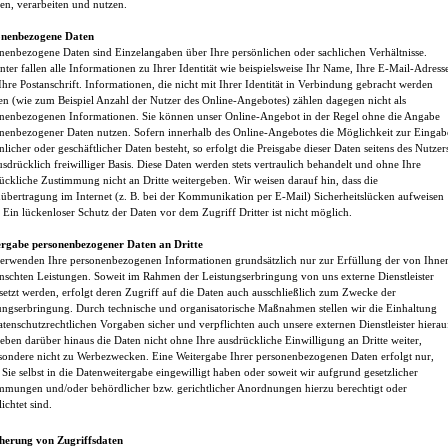
en, verarbeiten und nutzen.
onenbezogene Daten
nenbezogene Daten sind Einzelangaben über Ihre persönlichen oder sachlichen Verhältnisse.
nter fallen alle Informationen zu Ihrer Identität wie beispielsweise Ihr Name, Ihre E-Mail-Adress
Ihre Postanschrift. Informationen, die nicht mit Ihrer Identität in Verbindung gebracht werden
n (wie zum Beispiel Anzahl der Nutzer des Online-Angebotes) zählen dagegen nicht als
nenbezogenen Informationen. Sie können unser Online-Angebot in der Regel ohne die Angabe
nenbezogener Daten nutzen. Sofern innerhalb des Online-Angebotes die Möglichkeit zur Eingab
nlicher oder geschäftlicher Daten besteht, so erfolgt die Preisgabe dieser Daten seitens des Nutzer
usdrücklich freiwilliger Basis. Diese Daten werden stets vertraulich behandelt und ohne Ihre
ückliche Zustimmung nicht an Dritte weitergeben. Wir weisen darauf hin, dass die
übertragung im Internet (z. B. bei der Kommunikation per E-Mail) Sicherheitslücken aufweisen
 Ein lückenloser Schutz der Daten vor dem Zugriff Dritter ist nicht möglich.
ergabe personenbezogener Daten an Dritte
erwenden Ihre personenbezogenen Informationen grundsätzlich nur zur Erfüllung der von Ihne
schten Leistungen. Soweit im Rahmen der Leistungserbringung von uns externe Dienstleister
setzt werden, erfolgt deren Zugriff auf die Daten auch ausschließlich zum Zwecke der
ungserbringung. Durch technische und organisatorische Maßnahmen stellen wir die Einhaltung
atenschutzrechtlichen Vorgaben sicher und verpflichten auch unsere externen Dienstleister hierau
eben darüber hinaus die Daten nicht ohne Ihre ausdrückliche Einwilligung an Dritte weiter,
sondere nicht zu Werbezwecken. Eine Weitergabe Ihrer personenbezogenen Daten erfolgt nur,
Sie selbst in die Datenweitergabe eingewilligt haben oder soweit wir aufgrund gesetzlicher
mmungen und/oder behördlicher bzw. gerichtlicher Anordnungen hierzu berechtigt oder
ichtet sind.
herung von Zugriffsdaten