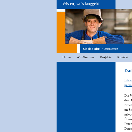
Wissen, wo's langgeht
Sie sind hier:
/
Datenschutz
Home
Wir über uns
Projekte
Kontakt
Dat
Infor
perso
Die W
des O
Erheb
im Si
priva
Übere
Daten
Daten