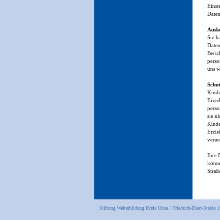
Einst
Date
Ausk
Sie h
Daten
Beric
perso
uns 
Schu
Kinde
Erzie
perso
sie n
Kinde
Erzie
veran
Ihre 
könne
Straß
Stiftung Weiterbildung Kreis Unna / Friedrich-Ebert-Straße