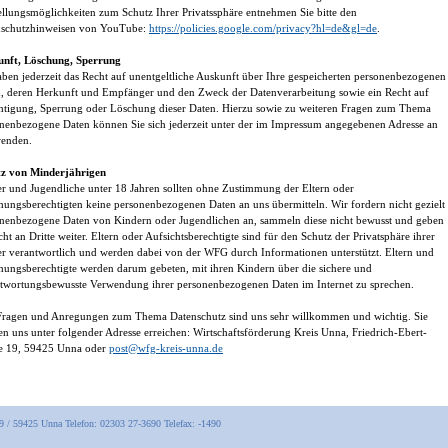
ellungsmöglichkeiten zum Schutz Ihrer Privatssphäre entnehmen Sie bitte den
nschutzhinweisen von YouTube:
https://policies.google.com/privacy?hl=de&gl=de
.
unft, Löschung, Sperrung
aben jederzeit das Recht auf unentgeltliche Auskunft über Ihre gespeicherten personenbezogenen
, deren Herkunft und Empfänger und den Zweck der Datenverarbeitung sowie ein Recht auf
htigung, Sperrung oder Löschung dieser Daten. Hierzu sowie zu weiteren Fragen zum Thema
nenbezogene Daten können Sie sich jederzeit unter der im Impressum angegebenen Adresse an
wenden.
tz von Minderjährigen
r und Jugendliche unter 18 Jahren sollten ohne Zustimmung der Eltern oder
hungsberechtigten keine personenbezogenen Daten an uns übermitteln. Wir fordern nicht gezielt
nenbezogene Daten von Kindern oder Jugendlichen an, sammeln diese nicht bewusst und geben
icht an Dritte weiter. Eltern oder Aufsichtsberechtigte sind für den Schutz der Privatsphäre ihrer
r verantwortlich und werden dabei von der WFG durch Informationen unterstützt. Eltern und
hungsberechtigte werden darum gebeten, mit ihren Kindern über die sichere und
twortungsbewusste Verwendung ihrer personenbezogenen Daten im Internet zu sprechen.
Fragen und Anregungen zum Thema Datenschutz sind uns sehr willkommen und wichtig. Sie
n uns unter folgender Adresse erreichen: Wirtschaftsförderung Kreis Unna, Friedrich-Ebert-
e 19, 59425 Unna oder
post@wfg-kreis-unna.de
 19 / 59425 Unna Telefon: 02303 27-3690 Telefax: -1490