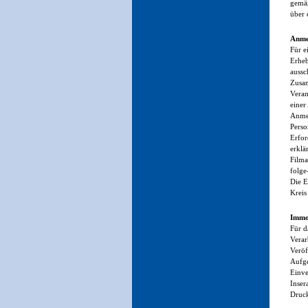
gemäß
über 
Anme
Für e
Erheb
aussc
Zusam
Veran
einer
Anmel
Perso
Erfor
erklä
Filma
folge
Die E
Kreis
Immo
Für d
Verar
Veröf
Aufge
Einve
Inser
Druck