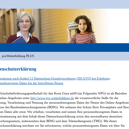
proWeiterbildung PLUS
enschutzerklärung
mationen nach Artikel 13 Datenschutz-Grundverordnung (DS-GVO) bei Erhebung
nenbezogener Daten bei der betroffenen Person
irtschaftsförderungsgesellschaft für den Kreis Unna mbH (im Folgenden WFG) ist als Betreiber
nline-Angebotes unter
http://www.pro-weiterbildung.de
die verantwortliche Stelle für die
ung, Verarbeitung und Nutzung der personenbezogenen Daten der Nutzer des Online-Angebote
nne des Bundesdatenschutzgesetzes (BDSG). Wir nehmen den Schutz Ihrer Privatsphäre und Ihre
ten Daten sehr ernst. Wir erheben, verarbeiten und nutzen Ihre personenbezogenen Daten in
instimmung mit dem Inhalt dieser Datenschutzerklärung sowie den anwendbaren deutschen
schutzgesetzen, insbesondere dem BDSG und dem Telemediengesetz (TMG). Mit dieser
schutzerklärung möchten wir Sie informieren, welche personenbezogenen Daten wir über Sie