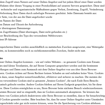
edem Zugriff eines Nutzers auf unser Online-Angebot und bei jedem Abruf einer Datei werden
ffsdaten über diesen Vorgang in einer Protokolldatei auf unseren Servern gespeichert. Diese sind
 technische und organisatorische Maßnahmen gegen Verlust, Zerstörung, Zugriff, Veränderung
Verbreitung Ihrer Daten durch unbefugte Personen geschützt. Jeder Datensatz besteht aus:
 Seite, von der aus die Datei angefordert wurde
m Namen der Datei
m Datum und Uhrzeit der Anforderung
r übertragenen Datenmenge
 Zugriffsstatus (Datei übertragen, Datei nicht gefunden etc.)
er Beschreibung des Typs des verwendeten Webbrowsers
ent IP-Adresse
espeicherten Daten werden ausschließlich zu statistischen Zwecken ausgewertet, eine Weitergabe
itte, zu kommerziellen noch zu nichtkommerziellen Zwecken, findet nicht statt.
ies
nser Online-Angebot kommen – wie auf vielen Websites – so genannte Cookies zum Einsatz.
es sind kleine Textdateien, die auf Ihrem Computer gespeichert werden und die bestimmte
ellungen und Daten zum Austausch mit dem Online-Angebot von uns über Ihren Browser
hern. Cookies richten auf Ihrem Rechner keinen Schaden an und enthalten keine Viren. Cookies
n dazu, unser Angebot nutzerfreundlicher, effektiver und sicherer zu machen. Die meisten der
ns verwendeten Cookies sind so genannte „Session-Cookies“, die nach Ende Ihres Besuchs
atisch gelöscht werden. Andere Cookies bleiben auf Ihrem Endgerät gespeichert, bis Sie diese
en. Diese Cookies ermöglichen es uns, Ihren Browser beim nächsten Besuch wiederzuerkennen.
eisten Browser sind so eingestellt, dass sie Cookies automatisch akzeptieren. Sie können das
hern von Cookies jedoch deaktivieren oder Ihren Browser so einstellen, dass er Sie benachrichtig
d Cookies gesendet werden. Bitte beachten Sie, dass Sie unser Online-Angebot unter Umständen
ingeschränkt oder gar nicht nutzen können, wenn Sie die Speicherung von Cookies ablehnen.